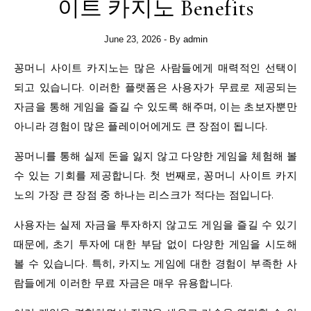
이트 카지노 Benefits
June 23, 2026
- By
admin
꽁머니 사이트 카지노는 많은 사람들에게 매력적인 선택이
되고 있습니다. 이러한 플랫폼은 사용자가 무료로 제공되는
자금을 통해 게임을 즐길 수 있도록 해주며, 이는 초보자뿐만
아니라 경험이 많은 플레이어에게도 큰 장점이 됩니다.
꽁머니를 통해 실제 돈을 잃지 않고 다양한 게임을 체험해 볼
수 있는 기회를 제공합니다. 첫 번째로, 꽁머니 사이트 카지
노의 가장 큰 장점 중 하나는 리스크가 적다는 점입니다.
사용자는 실제 자금을 투자하지 않고도 게임을 즐길 수 있기
때문에, 초기 투자에 대한 부담 없이 다양한 게임을 시도해
볼 수 있습니다. 특히, 카지노 게임에 대한 경험이 부족한 사
람들에게 이러한 무료 자금은 매우 유용합니다.