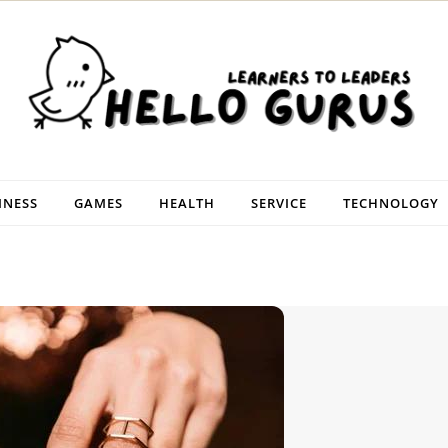
INESS
GAMES
HEALTH
SERVICE
TECHNOLOGY