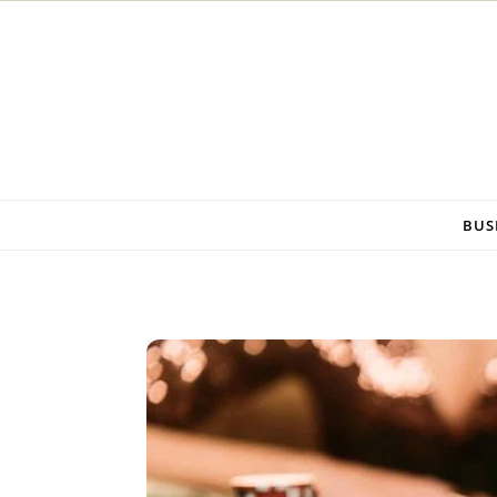
Skip to content
BUS