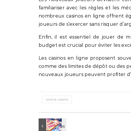
familiariser avec les règles et les m
nombreux casinos en ligne offrent 
joueurs de s’exercer sans risquer d’ar
Enfin, il est essentiel de jouer de 
budget est crucial pour éviter les exc
Les casinos en ligne proposent souve
comme des limites de dépôt ou des pér
nouveaux joueurs peuvent profiter d’
online casino