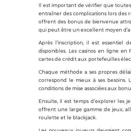
Il est important de vérifier que toute
entraîner des complications lors des r
offrent des bonus de bienvenue attray
qui peut être un excellent moyen d’a
Après l’inscription, il est essenti
disponibles. Les casinos en ligne en
cartes de crédit aux portefeuilles éle
Chaque méthode a ses propres délais 
correspond le mieux à ses besoins. L
conditions de mise associées aux bonus, 
Ensuite, il est temps d’explorer les 
offrent une large gamme de jeux, all
roulette et le blackjack.
Les nouveaux joueurs devraient com