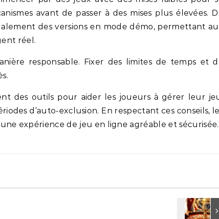
écanismes avant de passer à des mises plus élevées. 
également des versions en mode démo, permettant au
gent réel.
manière responsable. Fixer des limites de temps et 
ès.
nt des outils pour aider les joueurs à gérer leur je
iodes d’auto-exclusion. En respectant ces conseils, l
une expérience de jeu en ligne agréable et sécurisée.