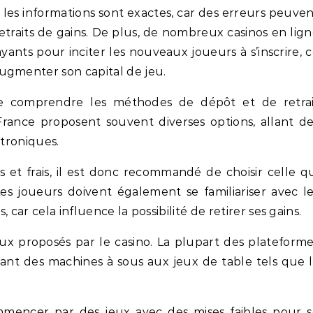
s les informations sont exactes, car des erreurs peuve
etraits de gains. De plus, de nombreux casinos en lig
ants pour inciter les nouveaux joueurs à s’inscrire, 
ugmenter son capital de jeu.
el de comprendre les méthodes de dépôt et de retra
 France proposent souvent diverses options, allant d
ctroniques.
et frais, il est donc recommandé de choisir celle q
es joueurs doivent également se familiariser avec l
car cela influence la possibilité de retirer ses gains.
jeux proposés par le casino. La plupart des plateform
ant des machines à sous aux jeux de table tels que 
mencer par des jeux avec des mises faibles pour s