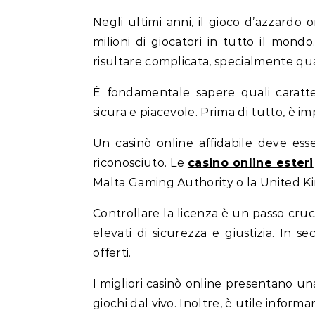
Negli ultimi anni, il gioco d’azzardo online ha guadagnato sempre più popolarità, attirando
milioni di giocatori in tutto il mondo
risultare complicata, specialmente quan
È fondamentale sapere quali caratte
sicura e piacevole. Prima di tutto, è i
Un casinò online affidabile deve es
riconosciuto. Le
casino online esteri
Malta Gaming Authority o la United 
Controllare la licenza è un passo cruc
elevati di sicurezza e giustizia. In s
offerti.
I migliori casinò online presentano una
giochi dal vivo. Inoltre, è utile informa