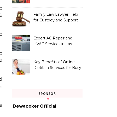
Vehicle Type
Family Law Lawyer Help
uò
for Custody and Support
Issues
co
Expert AC Repair and
HVAC Services in Las
Vegas, NV
co
la
Key Benefits of Online
Dietitian Services for Busy
Individuals
rd
hi
SPONSOR
 e
Dewapoker Official