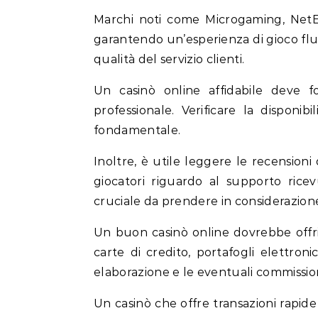
Marchi noti come Microgaming, NetEn
garantendo un’esperienza di gioco flui
qualità del servizio clienti.
Un casinò online affidabile deve f
professionale. Verificare la disponi
fondamentale.
Inoltre, è utile leggere le recensioni
giocatori riguardo al supporto rice
cruciale da prendere in considerazion
Un buon casinò online dovrebbe offrir
carte di credito, portafogli elettroni
elaborazione e le eventuali commission
Un casinò che offre transazioni rapide