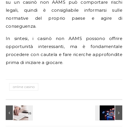
su un casinò non AAMS può comportare rischi
legali, quindi è consigliabile informarsi sulle
normative del proprio paese e agire di
conseguenza.
In sintesi, i casinò non AAMS possono offrire
opportunità interessanti, ma è fondamentale
procedere con cautela e fare ricerche approfondite
prima di iniziare a giocare.
online casino