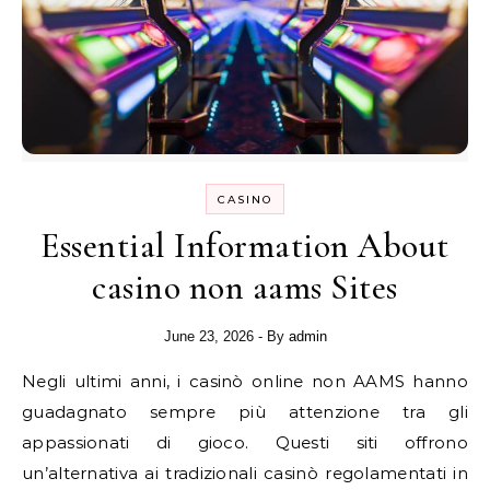
CASINO
Essential Information About
casino non aams Sites
June 23, 2026
- By
admin
Negli ultimi anni, i casinò online non AAMS hanno
guadagnato sempre più attenzione tra gli
appassionati di gioco. Questi siti offrono
un’alternativa ai tradizionali casinò regolamentati in