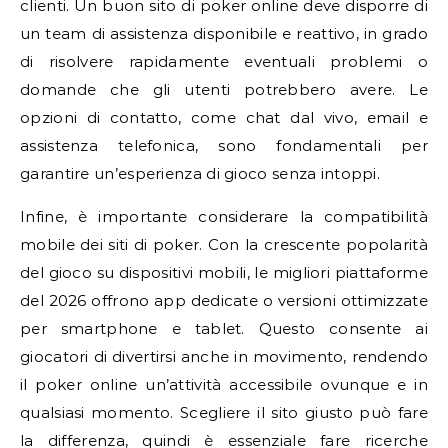
clienti. Un buon sito di poker online deve disporre di
un team di assistenza disponibile e reattivo, in grado
di risolvere rapidamente eventuali problemi o
domande che gli utenti potrebbero avere. Le
opzioni di contatto, come chat dal vivo, email e
assistenza telefonica, sono fondamentali per
garantire un’esperienza di gioco senza intoppi.
Infine, è importante considerare la compatibilità
mobile dei siti di poker. Con la crescente popolarità
del gioco su dispositivi mobili, le migliori piattaforme
del 2026 offrono app dedicate o versioni ottimizzate
per smartphone e tablet. Questo consente ai
giocatori di divertirsi anche in movimento, rendendo
il poker online un’attività accessibile ovunque e in
qualsiasi momento. Scegliere il sito giusto può fare
la differenza, quindi è essenziale fare ricerche