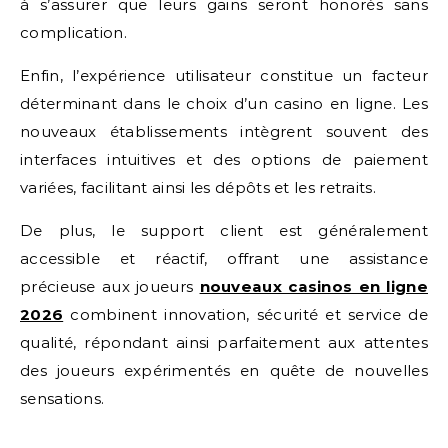
à s’assurer que leurs gains seront honorés sans
complication.
Enfin, l’expérience utilisateur constitue un facteur
déterminant dans le choix d’un casino en ligne. Les
nouveaux établissements intègrent souvent des
interfaces intuitives et des options de paiement
variées, facilitant ainsi les dépôts et les retraits.
De plus, le support client est généralement
accessible et réactif, offrant une assistance
précieuse aux joueurs
nouveaux casinos en ligne
2026
combinent innovation, sécurité et service de
qualité, répondant ainsi parfaitement aux attentes
des joueurs expérimentés en quête de nouvelles
sensations.