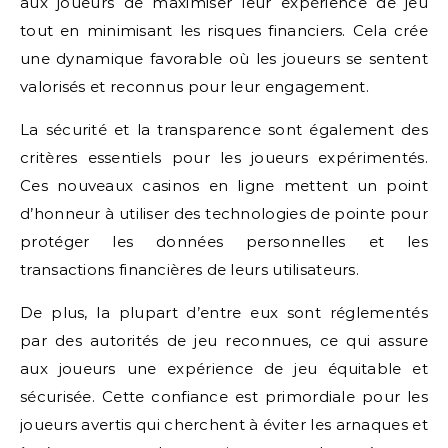
aux joueurs de maximiser leur expérience de jeu
tout en minimisant les risques financiers. Cela crée
une dynamique favorable où les joueurs se sentent
valorisés et reconnus pour leur engagement.
La sécurité et la transparence sont également des
critères essentiels pour les joueurs expérimentés.
Ces nouveaux casinos en ligne mettent un point
d’honneur à utiliser des technologies de pointe pour
protéger les données personnelles et les
transactions financières de leurs utilisateurs.
De plus, la plupart d’entre eux sont réglementés
par des autorités de jeu reconnues, ce qui assure
aux joueurs une expérience de jeu équitable et
sécurisée. Cette confiance est primordiale pour les
joueurs avertis qui cherchent à éviter les arnaques et