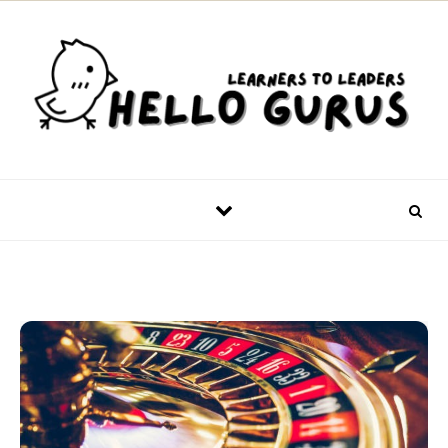
Skip to content