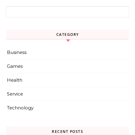
Search for:
CATEGORY
Business
Games
Health
Service
Technology
RECENT POSTS