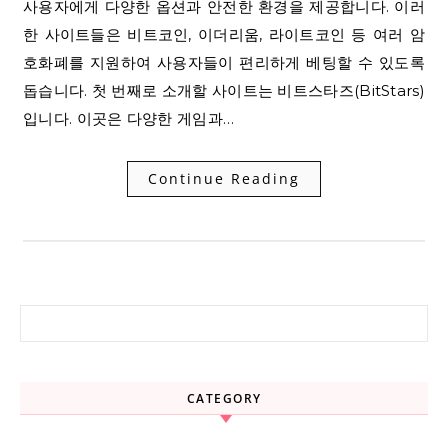
사용자에게 다양한 옵션과 안전한 환경을 제공합니다. 이러
한 사이트들은 비트코인, 이더리움, 라이트코인 등 여러 암
호화폐를 지원하여 사용자들이 편리하게 베팅할 수 있도록
돕습니다. 첫 번째로 소개할 사이트는 비트스타즈(BitStars)
입니다. 이곳은 다양한 게임과…
Continue Reading
Search for:
CATEGORY