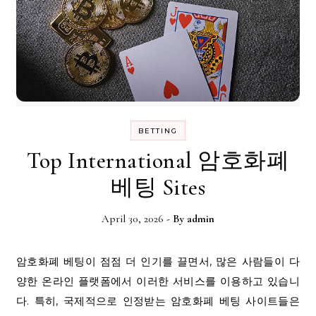
BETTING
Top International 암호화폐
베팅 Sites
April 30, 2026
- By
admin
암호화폐 베팅이 점점 더 인기를 끌면서, 많은 사람들이 다
양한 온라인 플랫폼에서 이러한 서비스를 이용하고 있습니
다. 특히, 국제적으로 인정받는 암호화폐 베팅 사이트들은