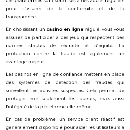
ces plateformes sont soumises à des audits réguliers
pour s’assurer de la conformité et de la
transparence.
En choisissant un
casino en ligne
régulé, vous vous
assurez de participer à des jeux qui respectent des
normes strictes de sécurité et d’équité. La
protection contre la fraude est également un
avantage majeur.
Les casinos en ligne de confiance mettent en place
des systèmes de détection des fraudes qui
surveillent les activités suspectes. Cela permet de
protéger non seulement les joueurs, mais aussi
l’intégrité de la plateforme elle-même.
En cas de problème, un service client réactif est
généralement disponible pour aider les utilisateurs à