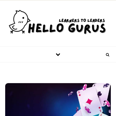
Skip to content