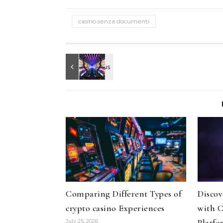
casino senza documenti
Comparing Different Types of
Disco
crypto casino Experiences
with 
Platf
July 25, 2026