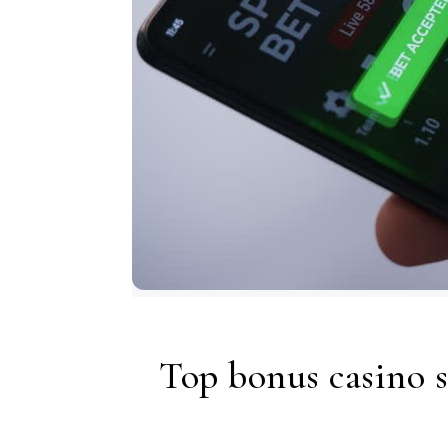
Top bonus casino s