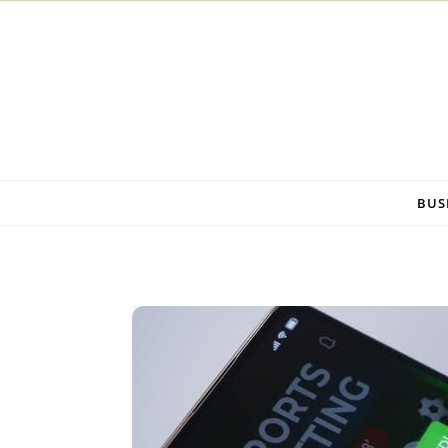
Skip to content
BUS