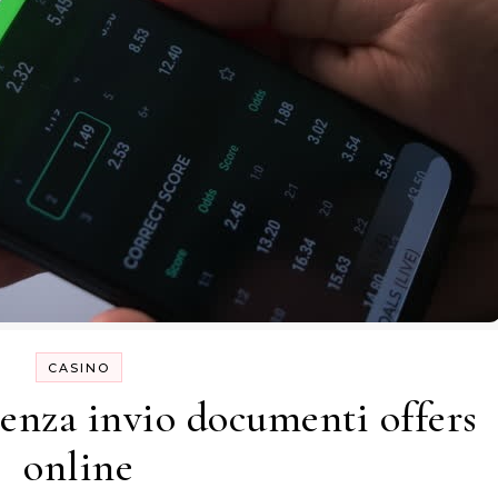
CASINO
enza invio documenti offers
online