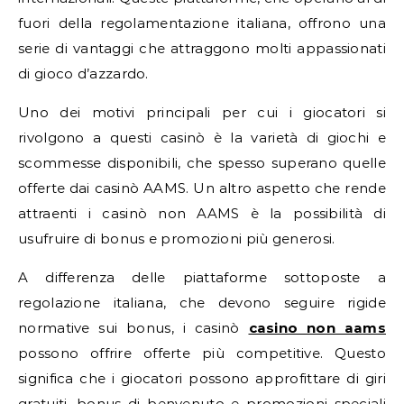
fuori della regolamentazione italiana, offrono una
serie di vantaggi che attraggono molti appassionati
di gioco d’azzardo.
Uno dei motivi principali per cui i giocatori si
rivolgono a questi casinò è la varietà di giochi e
scommesse disponibili, che spesso superano quelle
offerte dai casinò AAMS. Un altro aspetto che rende
attraenti i casinò non AAMS è la possibilità di
usufruire di bonus e promozioni più generosi.
A differenza delle piattaforme sottoposte a
regolazione italiana, che devono seguire rigide
normative sui bonus, i casinò
casino non aams
possono offrire offerte più competitive. Questo
significa che i giocatori possono approfittare di giri
gratuiti, bonus di benvenuto e promozioni speciali