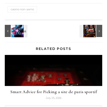
casino non aams
RELATED POSTS
Smart Advice for Picking a site de paris sportif
July 25, 2026