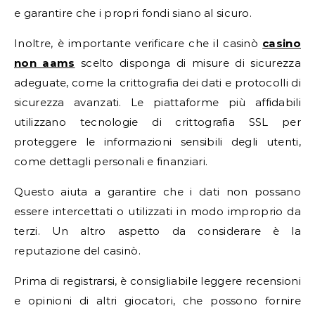
e garantire che i propri fondi siano al sicuro.
Inoltre, è importante verificare che il casinò
casino
non aams
scelto disponga di misure di sicurezza
adeguate, come la crittografia dei dati e protocolli di
sicurezza avanzati. Le piattaforme più affidabili
utilizzano tecnologie di crittografia SSL per
proteggere le informazioni sensibili degli utenti,
come dettagli personali e finanziari.
Questo aiuta a garantire che i dati non possano
essere intercettati o utilizzati in modo improprio da
terzi. Un altro aspetto da considerare è la
reputazione del casinò.
Prima di registrarsi, è consigliabile leggere recensioni
e opinioni di altri giocatori, che possono fornire