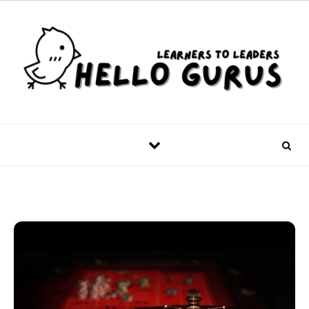
Skip to content