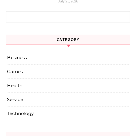
July 25, 2026
Search for:
CATEGORY
Business
Games
Health
Service
Technology