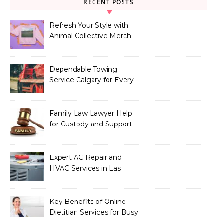
RECENT POSTS
Refresh Your Style with
Animal Collective Merch
Exclusives
Dependable Towing
Service Calgary for Every
Vehicle Type
Family Law Lawyer Help
for Custody and Support
Issues
Expert AC Repair and
HVAC Services in Las
Vegas, NV
Key Benefits of Online
Dietitian Services for Busy