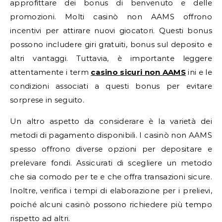
approfittare dei bonus di benvenuto e delle
promozioni. Molti casinò non AAMS offrono
incentivi per attirare nuovi giocatori. Questi bonus
possono includere giri gratuiti, bonus sul deposito e
altri vantaggi. Tuttavia, è importante leggere
attentamente i term
casino sicuri non AAMS
ini e le
condizioni associati a questi bonus per evitare
sorprese in seguito.
Un altro aspetto da considerare è la varietà dei
metodi di pagamento disponibili. I casinò non AAMS
spesso offrono diverse opzioni per depositare e
prelevare fondi. Assicurati di scegliere un metodo
che sia comodo per te e che offra transazioni sicure.
Inoltre, verifica i tempi di elaborazione per i prelievi,
poiché alcuni casinò possono richiedere più tempo
rispetto ad altri.