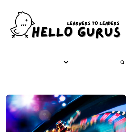
Skip to content