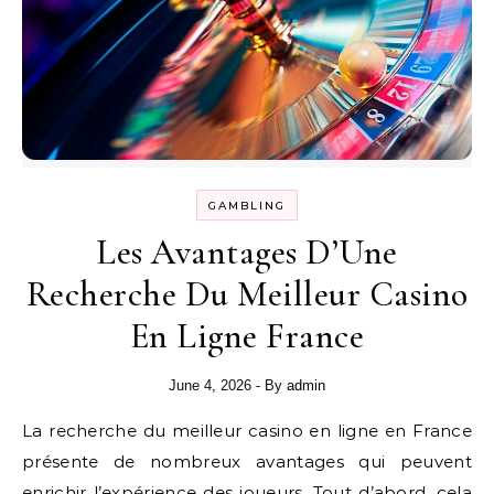
GAMBLING
Les Avantages D’Une
Recherche Du Meilleur Casino
En Ligne France
June 4, 2026
- By
admin
La recherche du meilleur casino en ligne en France
présente de nombreux avantages qui peuvent
enrichir l’expérience des joueurs. Tout d’abord, cela